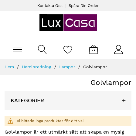
Kontakta Oss
Spåra Din Order
Varukorgen
Skip
Hem
Heminredning
Lampor
Golvlampor
to
Content
Golvlampor
KATEGORIER
Vi hittade inga produkter för ditt val.
Golvlampor är ett utmärkt sätt att skapa en mysig