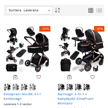
Fallande
Rutnät
Lis
Sortera :
ordning
-30%
-16%
Elmapram Nordik 3‑i‑1
Barnvagn 3-in-1 +
kombivagn
babyskydd ElmaPram
Montano
Leverans 1-2 veckor