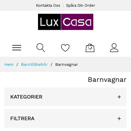
Kontakta Oss
Spåra Din Order
Varukorgen
Skip
Hem
Barntillbehör
Barnvagnar
to
Content
Barnvagnar
KATEGORIER
FILTRERA