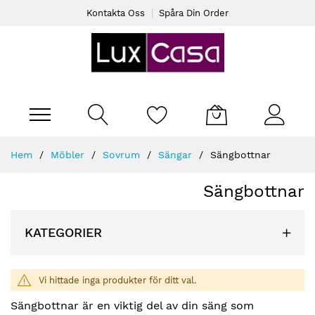
Kontakta Oss
Spåra Din Order
Varukorgen
Skip
Hem
Möbler
Sovrum
Sängar
Sängbottnar
to
Content
Sängbottnar
KATEGORIER
Vi hittade inga produkter för ditt val.
Sängbottnar är en viktig del av din säng som